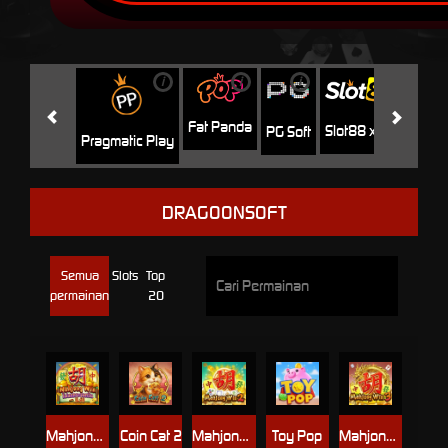
i
i
i
i
i
Facha
Fat Panda
Slot88 x PP
PG Soft
Pragmatic Play
DRAGOONSOFT
Semua
Slots
Top
permainan
20
Mahjong Win
Coin Cat 2
Mahjong Win 2
Toy Pop
Mahjong Win 3