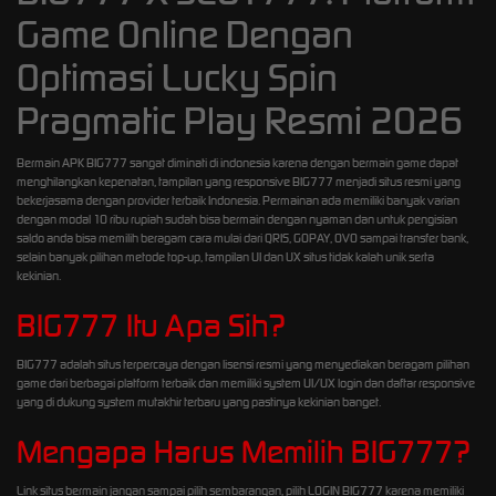
Game Online Dengan
Optimasi Lucky Spin
Pragmatic Play Resmi 2026
Bermain APK BIG777 sangat diminati di indonesia karena dengan bermain game dapat
menghilangkan kepenatan, tampilan yang responsive BIG777 menjadi situs resmi yang
bekerjasama dengan provider terbaik Indonesia. Permainan ada memiliki banyak varian
dengan modal 10 ribu rupiah sudah bisa bermain dengan nyaman dan untuk pengisian
saldo anda bisa memilih beragam cara mulai dari QRIS, GOPAY, OVO sampai transfer bank,
selain banyak pilihan metode top-up, tampilan UI dan UX situs tidak kalah unik serta
kekinian.
BIG777 Itu Apa Sih?
BIG777 adalah situs terpercaya dengan lisensi resmi yang menyediakan beragam pilihan
game dari berbagai platform terbaik dan memiliki system UI/UX login dan daftar responsive
yang di dukung system mutakhir terbaru yang pastinya kekinian banget.
Mengapa Harus Memilih BIG777?
Link situs bermain jangan sampai pilih sembarangan, pilih LOGIN BIG777 karena memiliki