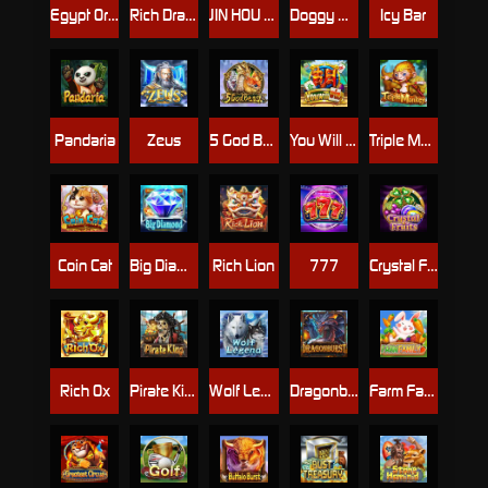
Egypt Oracle
Rich Dragon
JIN HOU YE
Doggy Wealth
Icy Bar
Pandaria
Zeus
5 God Beast
You Will Win
Triple Monkey
Coin Cat
Big Diamond
Rich Lion
777
Crystal Fruits
Rich Ox
Pirate King
Wolf Legend
Dragonburst
Farm Family