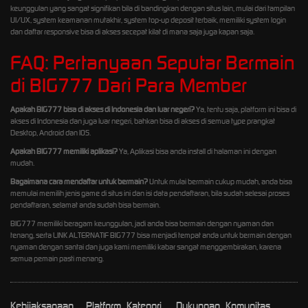
keunggulan yang sangat signifikan bila di bandingkan dengan situs lain, mulai dari tampilan
UI/UX, system keamanan mutakhir, system top-up deposit terbaik, memiliki system login
dan daftar responsive bisa di akses secepat kilat di mana saja juga kapan saja.
FAQ: Pertanyaan Seputar Bermain
di BIG777 Dari Para Member
Apakah BIG777 bisa di akses di Indonesia dan luar negeri?
Ya, tentu saja, platform ini bisa di
akses di Indonesia dan juga luar negeri, bahkan bisa di akses di semua type prangkat
Desktop, Android dan IOS.
Apakah BIG777 memiliki aplikasi?
Ya, Aplikasi bisa anda install di halaman ini dengan
mudah.
Bagaimana cara mendaftar untuk bermain?
Untuk mulai bermain cukup mudah, anda bisa
memulai memilih jenis game di situs ini dan isi data pendaftaran, bila sudah selesai proses
pendaftaran, selamat anda sudah bisa bermain.
BIG777 memiliki beragam keunggulan, jadi anda bisa bermain dengan nyaman dan
tenang, serta LINK ALTERNATIF BIG777 bisa menjadi tempat anda untuk bermain dengan
nyaman dengan santai dan juga kami memiliki kabar sangat menggembirakan, karena
semua pemain pasti menang.
Kebijaksanaan
Platform
Kategori
Dukungan
Komunitas