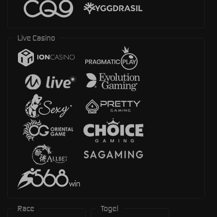
Live Casino
Race
Togel