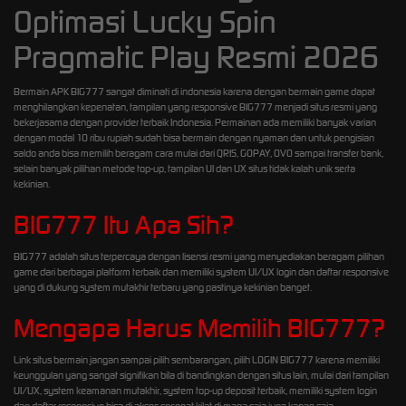
Optimasi Lucky Spin
Pragmatic Play Resmi 2026
Bermain APK BIG777 sangat diminati di indonesia karena dengan bermain game dapat
menghilangkan kepenatan, tampilan yang responsive BIG777 menjadi situs resmi yang
bekerjasama dengan provider terbaik Indonesia. Permainan ada memiliki banyak varian
dengan modal 10 ribu rupiah sudah bisa bermain dengan nyaman dan untuk pengisian
saldo anda bisa memilih beragam cara mulai dari QRIS, GOPAY, OVO sampai transfer bank,
selain banyak pilihan metode top-up, tampilan UI dan UX situs tidak kalah unik serta
kekinian.
BIG777 Itu Apa Sih?
BIG777 adalah situs terpercaya dengan lisensi resmi yang menyediakan beragam pilihan
game dari berbagai platform terbaik dan memiliki system UI/UX login dan daftar responsive
yang di dukung system mutakhir terbaru yang pastinya kekinian banget.
Mengapa Harus Memilih BIG777?
Link situs bermain jangan sampai pilih sembarangan, pilih LOGIN BIG777 karena memiliki
keunggulan yang sangat signifikan bila di bandingkan dengan situs lain, mulai dari tampilan
UI/UX, system keamanan mutakhir, system top-up deposit terbaik, memiliki system login
dan daftar responsive bisa di akses secepat kilat di mana saja juga kapan saja.