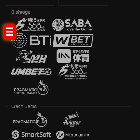
Olahraga
Tap Me!
Crash Game