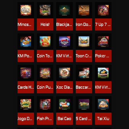
Minesweeper
Heist
Blackjack
Iron Dome
7 Up 7 Down
KM Power Ball
Coin Toss
KM Virtual Greyhound Racing
Toon Crash
Poker Roulette
Cards Hi Lo
Coin Pusher
Xoc Dia Lightning
Baccarat: Swipe
KM Virtual Horse Racing
Jogo De Bozo
Fish Prawn Crab 2
Bai Cao
5 Card Poker
Tai Xiu