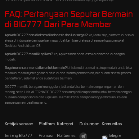
FAQ: Pertanyaan Seputar Bermain
di BIG777 Dari Para Member
Apakah BIG777 bisa di akses di Indonesia dan luar negeri?
Ya, tentu saja, platform ini bisa di
akses di Indonesia dan juga luar negeri, bahkan bisa di akses di semua type prangkat
Desktop, Android dan IOS.
Apakah BIG777 memiliki aplikasi?
Ya, Aplikasi bisa anda install di halaman ini dengan
mudah.
Bagaimana cara mendaftar untuk bermain?
Untuk mulai bermain cukup mudah, anda bisa
memulai memilih jenis game di situs ini dan isi data pendaftaran, bila sudah selesai proses
pendaftaran, selamat anda sudah bisa bermain.
BIG777 memiliki beragam keunggulan, jadi anda bisa bermain dengan nyaman dan
tenang, serta LINK ALTERNATIF BIG777 bisa menjadi tempat anda untuk bermain dengan
nyaman dengan santai dan juga kami memiliki kabar sangat menggembirakan, karena
semua pemain pasti menang.
Kebijaksanaan
Platform
Kategori
Dukungan
Komunitas
Tentang BIG777
Promosi
Hot Games
Telegra