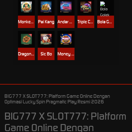
Monkey King Roulette
Pai Kang
Andar Bahar
Triple Chance
Bola Golek
Dragon Tiger 2
Sic Bo
Money Wheel Deluxe
BIG777 X SLOT777: Platform Game Online Dengan
Optimasi Lucky Spin Pragmatic Play Resmi 2026
BIG777 X SLOT777: Platform
Game Online Dengan