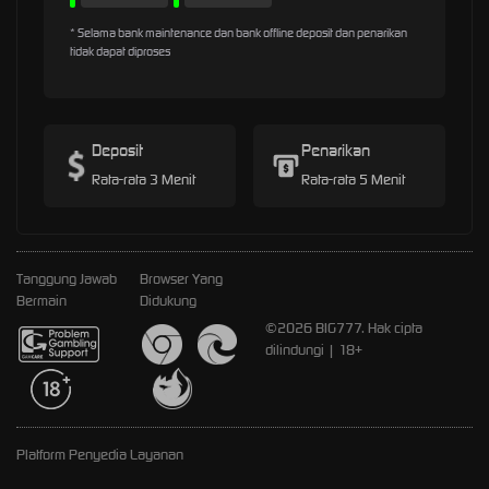
* Selama bank maintenance dan bank offline deposit dan penarikan
tidak dapat diproses
Deposit
Penarikan
Rata-rata 3 Menit
Rata-rata 5 Menit
Tanggung Jawab
Browser Yang
Bermain
Didukung
©2026 BIG777. Hak cipta
dilindungi | 18+
Platform Penyedia Layanan