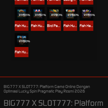
RTP
95%
RTP
91%
RTP
83%
RTP
90%
RTP
95%
Fish Hunter 2 EX-Newbie
Fish Hunter 2 EX-My Club
Bird Paradise
Fish Hunter Spongebob
Fish Haiba
RTP
80%
Fish Hunting: Li Kui Pi Yu
BIG777 X SLOT777: Platform Game Online Dengan
Optimasi Lucky Spin Pragmatic Play Resmi 2026
BIG777 X SLOT777: Platform