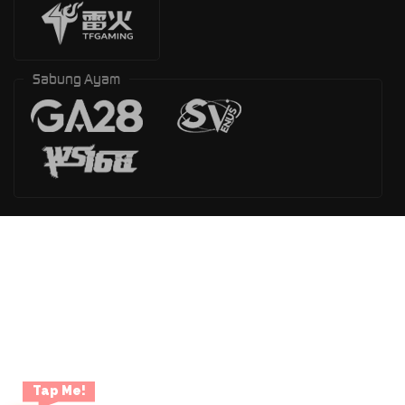
Sabung Ayam
Tap Me!