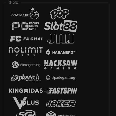
Slots