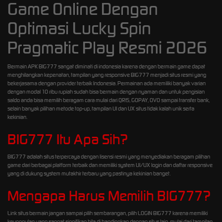
Game Online Dengan
Optimasi Lucky Spin
Pragmatic Play Resmi 2026
Bermain APK BIG777 sangat diminati di indonesia karena dengan bermain game dapat
menghilangkan kepenatan, tampilan yang responsive BIG777 menjadi situs resmi yang
bekerjasama dengan provider terbaik Indonesia. Permainan ada memiliki banyak varian
dengan modal 10 ribu rupiah sudah bisa bermain dengan nyaman dan untuk pengisian
saldo anda bisa memilih beragam cara mulai dari QRIS, GOPAY, OVO sampai transfer bank,
selain banyak pilihan metode top-up, tampilan UI dan UX situs tidak kalah unik serta
kekinian.
BIG777 Itu Apa Sih?
BIG777 adalah situs terpercaya dengan lisensi resmi yang menyediakan beragam pilihan
game dari berbagai platform terbaik dan memiliki system UI/UX login dan daftar responsive
yang di dukung system mutakhir terbaru yang pastinya kekinian banget.
Mengapa Harus Memilih BIG777?
Link situs bermain jangan sampai pilih sembarangan, pilih LOGIN BIG777 karena memiliki
keunggulan yang sangat signifikan bila di bandingkan dengan situs lain, mulai dari tampilan