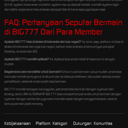
UI/UX, system keamanan mutakhir, system top-up deposit terbaik, memiliki system login
dan daftar responsive bisa di akses secepat kilat di mana saja juga kapan saja.
FAQ: Pertanyaan Seputar Bermain
di BIG777 Dari Para Member
Apakah BIG777 bisa di akses di Indonesia dan luar negeri?
Ya, tentu saja, platform ini bisa di
akses di Indonesia dan juga luar negeri, bahkan bisa di akses di semua type prangkat
Desktop, Android dan IOS.
Apakah BIG777 memiliki aplikasi?
Ya, Aplikasi bisa anda install di halaman ini dengan
mudah.
Bagaimana cara mendaftar untuk bermain?
Untuk mulai bermain cukup mudah, anda bisa
memulai memilih jenis game di situs ini dan isi data pendaftaran, bila sudah selesai proses
pendaftaran, selamat anda sudah bisa bermain.
BIG777 memiliki beragam keunggulan, jadi anda bisa bermain dengan nyaman dan
tenang, serta LINK ALTERNATIF BIG777 bisa menjadi tempat anda untuk bermain dengan
nyaman dengan santai dan juga kami memiliki kabar sangat menggembirakan, karena
semua pemain pasti menang.
Kebijaksanaan
Platform
Kategori
Dukungan
Komunitas