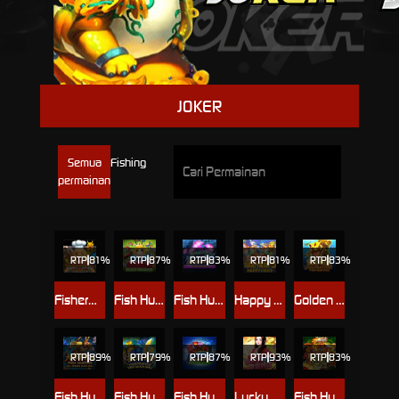
JOKER
Semua
Fishing
permainan
RTP
81%
RTP
87%
RTP
83%
RTP
81%
RTP
83%
Fisherman's Wharf
Fish Hunter Insect Paradise
Fish Hunter 2 EX-Pro
Happy Fish 5
Golden Toad Fish Hunting
RTP
89%
RTP
79%
RTP
87%
RTP
93%
RTP
83%
Fish Hunting: Da Sheng Nao Hai
Fish Hunting: Yao Qian Shu
Fish Hunter 2 EX-Novice
Lucky Wheel
Fish Hunter Monster Awaken