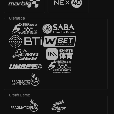
Olahraga
Crash Game