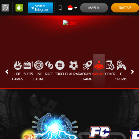
Main di
MASUK
DAFTAR
Telegram
HOT
SLOTS
LIVE
RACE
TOGEL
OLAHRAGA
CRASH
ARCADE
POKER
E-
SABUN
GAMES
CASINO
GAME
SPORTS
AYAM