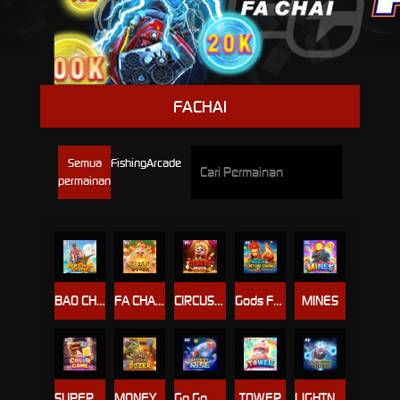
FACHAI
Semua
Fishing
Arcade
permainan
BAO CHUAN FISHING
FA CHAI DOZER
CIRCUS DOZER
Gods Fortune Fishing
MINES
SUPER COLOR GAME
MONEY TREE DOZER
Go Go Rise
TOWER
LIGHTNING BOMB