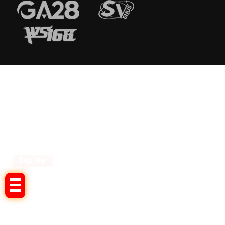
Tap Me!