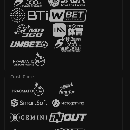
Crash Game